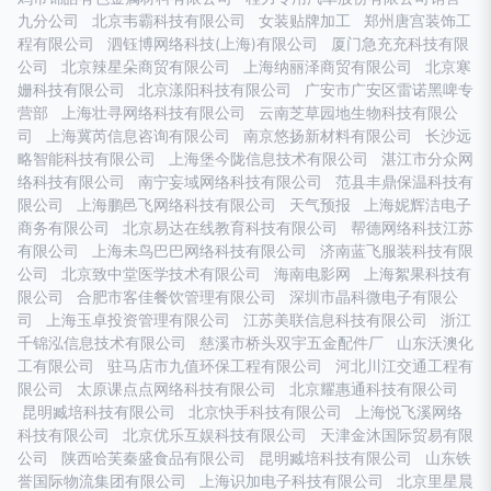
九分公司
北京韦霸科技有限公司
女装贴牌加工
郑州唐宫装饰工
程有限公司
泗钰博网络科技(上海)有限公司
厦门急充充科技有限
公司
北京辣星朵商贸有限公司
上海纳丽泽商贸有限公司
北京寒
姗科技有限公司
北京漾阳科技有限公司
广安市广安区雷诺黑啤专
营部
上海壮寻网络科技有限公司
云南芝草园地生物科技有限公
司
上海冀芮信息咨询有限公司
南京悠扬新材料有限公司
长沙远
略智能科技有限公司
上海堡今陇信息技术有限公司
湛江市分众网
络科技有限公司
南宁妄域网络科技有限公司
范县丰鼎保温科技有
限公司
上海鹏邑飞网络科技有限公司
天气预报
上海妮辉洁电子
商务有限公司
北京易达在线教育科技有限公司
帮德网络科技江苏
有限公司
上海未鸟巴巴网络科技有限公司
济南蓝飞服装科技有限
公司
北京致中堂医学技术有限公司
海南电影网
上海絮果科技有
限公司
合肥市客佳餐饮管理有限公司
深圳市晶科微电子有限公
司
上海玉卓投资管理有限公司
江苏美联信息科技有限公司
浙江
千锦泓信息技术有限公司
慈溪市桥头双宇五金配件厂
山东沃澳化
工有限公司
驻马店市九值环保工程有限公司
河北川江交通工程有
限公司
太原课点点网络科技有限公司
北京耀惠通科技有限公司
昆明臧培科技有限公司
北京快手科技有限公司
上海悦飞溪网络
科技有限公司
北京优乐互娱科技有限公司
天津金沐国际贸易有限
公司
陕西哈芙秦盛食品有限公司
昆明臧培科技有限公司
山东铁
誉国际物流集团有限公司
上海识加电子科技有限公司
北京里星晨